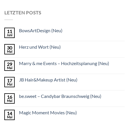
LETZTEN POSTS
BowsArtDesign (Neu)
11
Juni
Herz und Wort (Neu)
30
Mai
Marry & me Events – Hochzeitsplanung (Neu)
29
Mai
JB Hair&Makeup Artist (Neu)
17
Mai
be.sweet – Candybar Braunschweig (Neu)
16
Mai
Magic Moment Movies (Neu)
14
Mai