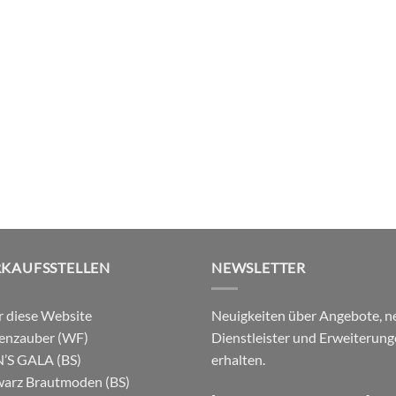
RKAUFSSTELLEN
NEWSLETTER
 diese Website
Neuigkeiten über Angebote, n
enzauber (WF)
Dienstleister und Erweiterun
’S GALA (BS)
erhalten.
arz Brautmoden (BS)