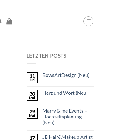
LETZTEN POSTS
BowsArtDesign (Neu)
11
Juni
Herz und Wort (Neu)
30
Mai
Marry & me Events –
29
Mai
Hochzeitsplanung
(Neu)
JB Hair&Makeup Artist
17