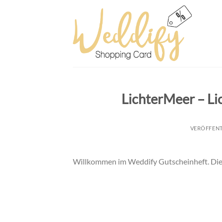
Skip
to
content
LichterMeer – Li
VERÖFFEN
Willkommen im Weddify Gutscheinheft. Die R