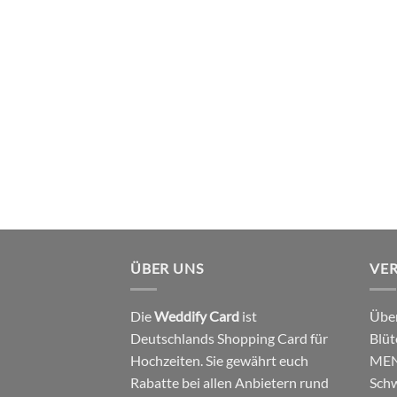
ÜBER UNS
VE
Die
Weddify Card
ist
Über
Deutschlands Shopping Card für
Blüt
Hochzeiten. Sie gewährt euch
MEN
Rabatte bei allen Anbietern rund
Schw