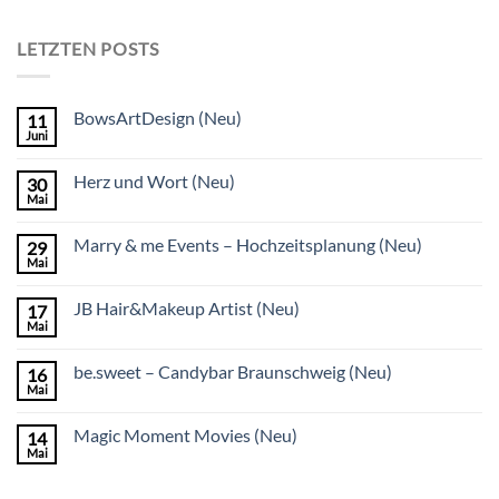
LETZTEN POSTS
BowsArtDesign (Neu)
11
Juni
Herz und Wort (Neu)
30
Mai
Marry & me Events – Hochzeitsplanung (Neu)
29
Mai
JB Hair&Makeup Artist (Neu)
17
Mai
be.sweet – Candybar Braunschweig (Neu)
16
Mai
Magic Moment Movies (Neu)
14
Mai