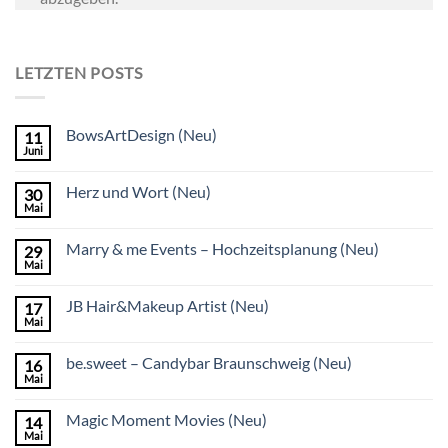
LETZTEN POSTS
BowsArtDesign (Neu)
11
Juni
Herz und Wort (Neu)
30
Mai
Marry & me Events – Hochzeitsplanung (Neu)
29
Mai
JB Hair&Makeup Artist (Neu)
17
Mai
be.sweet – Candybar Braunschweig (Neu)
16
Mai
Magic Moment Movies (Neu)
14
Mai