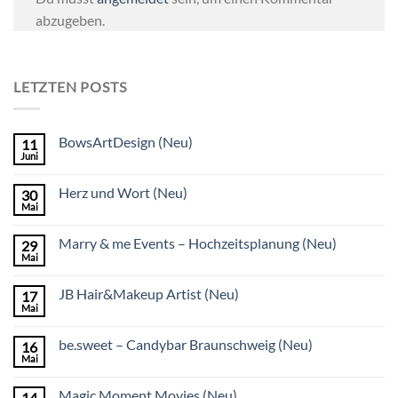
abzugeben.
LETZTEN POSTS
BowsArtDesign (Neu)
11
Juni
Herz und Wort (Neu)
30
Mai
Marry & me Events – Hochzeitsplanung (Neu)
29
Mai
JB Hair&Makeup Artist (Neu)
17
Mai
be.sweet – Candybar Braunschweig (Neu)
16
Mai
Magic Moment Movies (Neu)
14