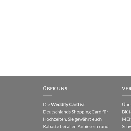
ÜBER UNS
VE
Die
Weddify Card
ist
Über
Deutschlands Shopping Card für
Blüt
Hochzeiten. Sie gewährt euch
MEN
Rabatte bei allen Anbietern rund
Schw