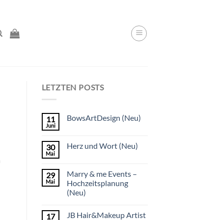
LETZTEN POSTS
BowsArtDesign (Neu)
11
Juni
Herz und Wort (Neu)
30
Mai
a
Marry & me Events –
29
Mai
Hochzeitsplanung
(Neu)
JB Hair&Makeup Artist
17