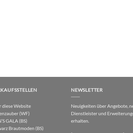
RKAUFSSTELLEN
NEWSLETTER
 diese Website
Neuigkeiten über Angebote, n
enzauber (WF)
Dienstleister und Erweiterun
’S GALA (BS)
erhalten.
arz Brautmoden (BS)