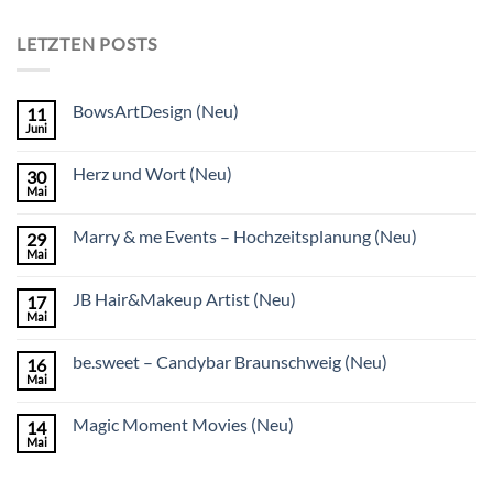
LETZTEN POSTS
BowsArtDesign (Neu)
11
Juni
Herz und Wort (Neu)
30
Mai
Marry & me Events – Hochzeitsplanung (Neu)
29
Mai
JB Hair&Makeup Artist (Neu)
17
Mai
be.sweet – Candybar Braunschweig (Neu)
16
Mai
Magic Moment Movies (Neu)
14
Mai