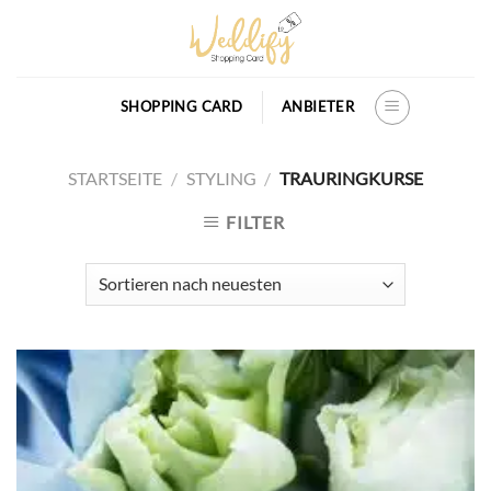
Skip
to
content
SHOPPING CARD
ANBIETER
STARTSEITE
/
STYLING
/
TRAURINGKURSE
FILTER