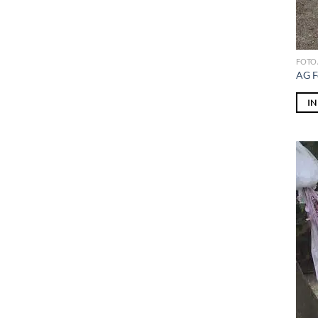
FOTO
AG F
I