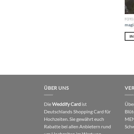
FOTO
magi
I
ÜBER UNS
VE
Die
Weddify Card
ist
Über
Deutschlands Shopping Card für
Blüt
Hochzeiten. Sie gewährt euch
MEN
Rabatte bei allen Anbietern rund
Schw
um Hochzeiten im Wert von