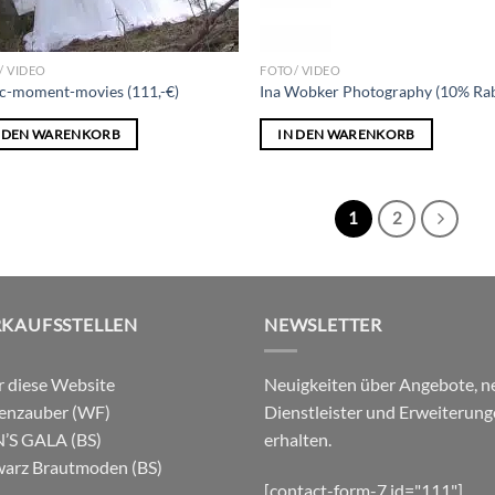
/ VIDEO
FOTO/ VIDEO
c-moment-movies (111,-€)
Ina Wobker Photography (10% Rab
N DEN WARENKORB
IN DEN WARENKORB
1
2
RKAUFSSTELLEN
NEWSLETTER
 diese Website
Neuigkeiten über Angebote, n
enzauber (WF)
Dienstleister und Erweiterun
’S GALA (BS)
erhalten.
arz Brautmoden (BS)
[contact-form-7 id="111"]