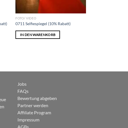
FOTO/ VIDEO
att)
0711 Selfiespiegel (10% Rabatt)
IN DEN WARENKORB
Jobs
FAQs
Bewertung abgeben
eue
Partner werden
gen
Affiliate Program
Impressum
AGBs