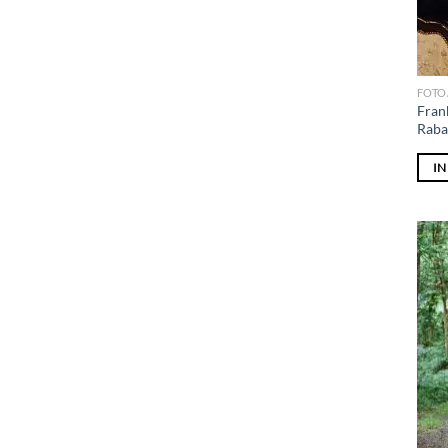
FOTO
Fran
Raba
I