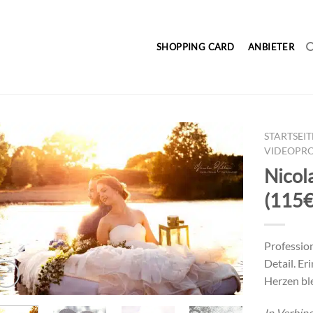
SHOPPING CARD
ANBIETER
STARTSEIT
VIDEOPR
Nicol
(115€
Professio
Detail. Er
Herzen bl
In Verbin