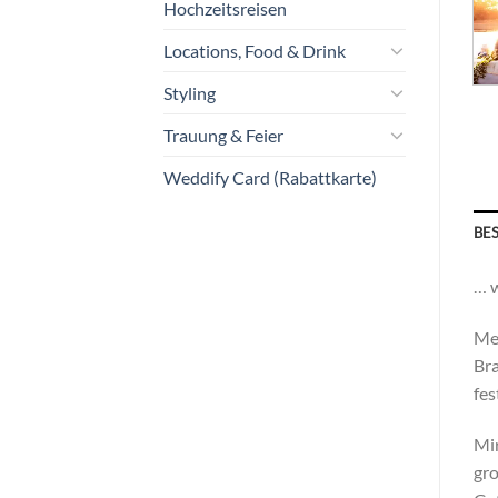
Hochzeitsreisen
Locations, Food & Drink
Styling
Trauung & Feier
Weddify Card (Rabattkarte)
BE
… w
Mei
Bra
fes
Mir
gro