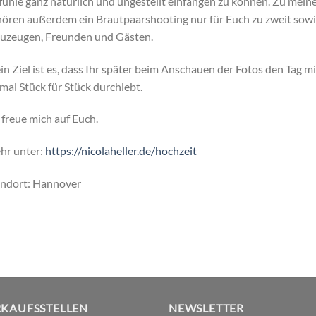
ühle ganz natürlich und ungestellt einfangen zu können. Zu mei
ören außerdem ein Brautpaarshooting nur für Euch zu zweit sowi
uzeugen, Freunden und Gästen.
n Ziel ist es, dass Ihr später beim Anschauen der Fotos den Tag 
mal Stück für Stück durchlebt.
 freue mich auf Euch.
hr unter:
https://nicolaheller.de/hochzeit
andort: Hannover
RKAUFSSTELLEN
NEWSLETTER