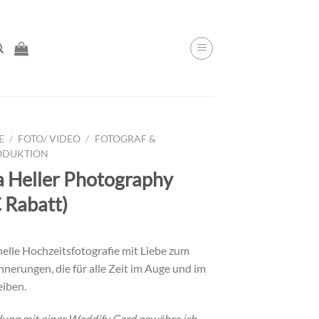
E
/
FOTO/ VIDEO
/
FOTOGRAF &
ODUKTION
a Heller Photography
 Rabatt)
nelle Hochzeitsfotografie mit Liebe zum
innerungen, die für alle Zeit im Auge und im
eiben.
dung mit einer Weddify Card gewähre ich