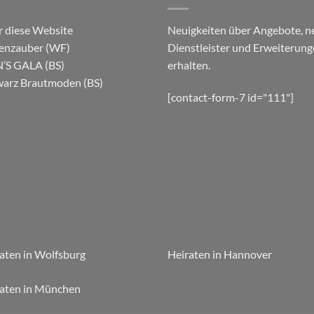
 diese Website
Neuigkeiten über Angebote, n
enzauber (WF)
Dienstleister und Erweiterun
’S GALA (BS)
erhalten.
arz Brautmoden (BS)
[contact-form-7 id="111"]
aten in Wolfsburg
Heiraten in Hannover
aten in München