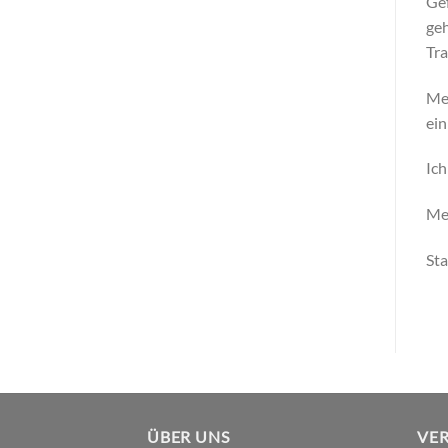
Gef
geh
Tra
Mei
ein
Ich
Me
St
ÜBER UNS
VE