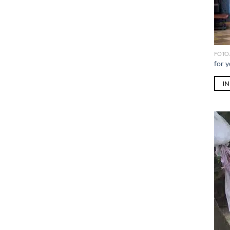
FOTO
for y
I