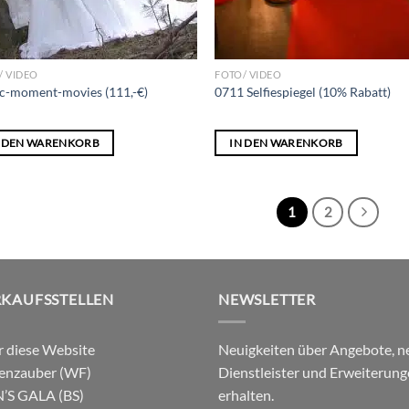
/ VIDEO
FOTO/ VIDEO
c-moment-movies (111,-€)
0711 Selfiespiegel (10% Rabatt)
N DEN WARENKORB
IN DEN WARENKORB
1
2
RKAUFSSTELLEN
NEWSLETTER
 diese Website
Neuigkeiten über Angebote, n
enzauber (WF)
Dienstleister und Erweiterun
’S GALA (BS)
erhalten.