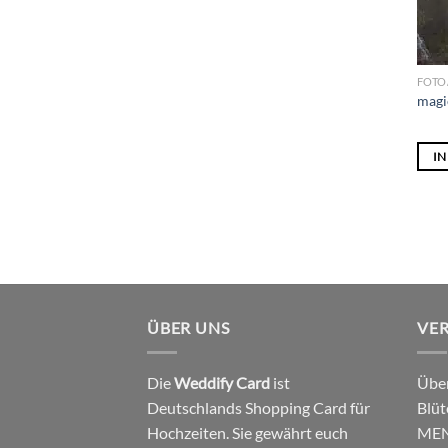
FOTO
magi
I
ÜBER UNS
VE
Die
Weddify Card
ist
Über
Deutschlands Shopping Card für
Blüt
Hochzeiten. Sie gewährt euch
MEN