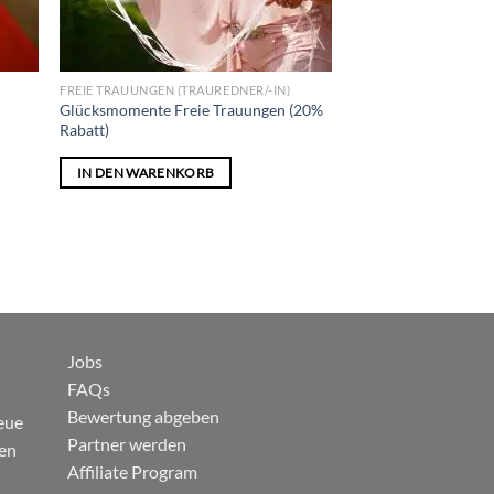
FREIE TRAUUNGEN (TRAUREDNER/-IN)
Glücksmomente Freie Trauungen (20%
Rabatt)
IN DEN WARENKORB
Jobs
FAQs
Bewertung abgeben
eue
Partner werden
gen
Affiliate Program