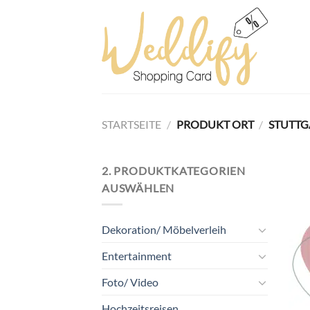
Skip
to
content
STARTSEITE
/
PRODUKT ORT
/
STUTTG
2. PRODUKTKATEGORIEN
AUSWÄHLEN
Dekoration/ Möbelverleih
Entertainment
Foto/ Video
Hochzeitsreisen