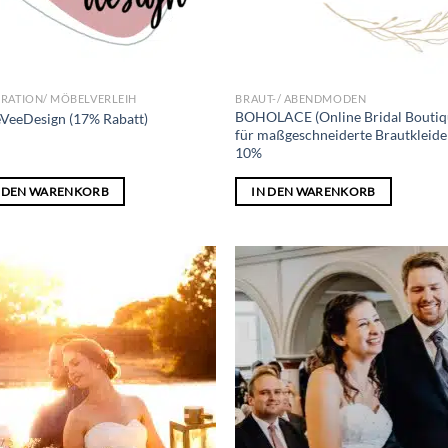
RATION/ MÖBELVERLEIH
BRAUT-/ ABENDMODEN
BOHOLACE (Online Bridal Bouti
leVeeDesign (17% Rabatt)
für maßgeschneiderte Brautkleide
10%
N DEN WARENKORB
IN DEN WARENKORB