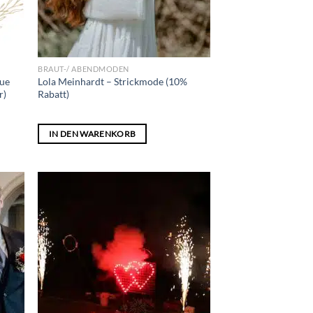
BRAUT-/ ABENDMODEN
que
Lola Meinhardt – Strickmode (10%
r)
Rabatt)
IN DEN WARENKORB