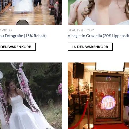
/ VIDEO
BEAUTY & BODY
ou Fotografie (15% Rabatt)
Visagistin Graziella (20€ Lippenstif
N DEN WARENKORB
IN DEN WARENKORB