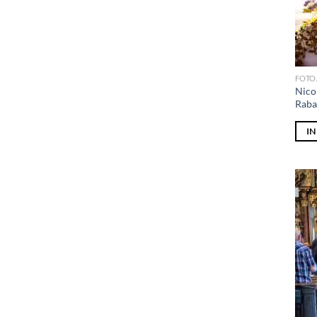
FOTO
Nico
Raba
I