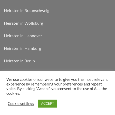
Heiraten in Braunschweig
Heiraten in Wolfsburg
Heiraten in Hannover
Heiraten in Hamburg
Heiraten in Berlin
Heiraten in München
We use cookies on our website to give you the most relevant
experience by remembering your preferences and repeat
visits. By clicking “Accept”, you consent to the use of ALL the
cookies.
WEDDIFY CARD „JETZT KAUFEN“
RABATTÜBERSICHT
Cookie settings
ACCEPT
Copyright 2026 © Weddify