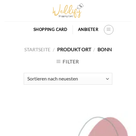
Skip
to
content
SHOPPING CARD
ANBIETER
STARTSEITE
/
PRODUKT ORT
/
BONN
FILTER