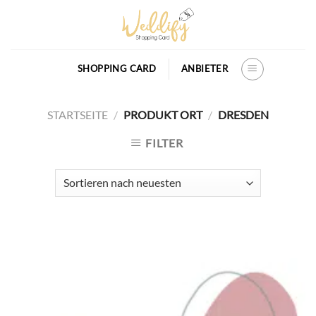
Skip
to
content
SHOPPING CARD
ANBIETER
STARTSEITE
/
PRODUKT ORT
/
DRESDEN
FILTER