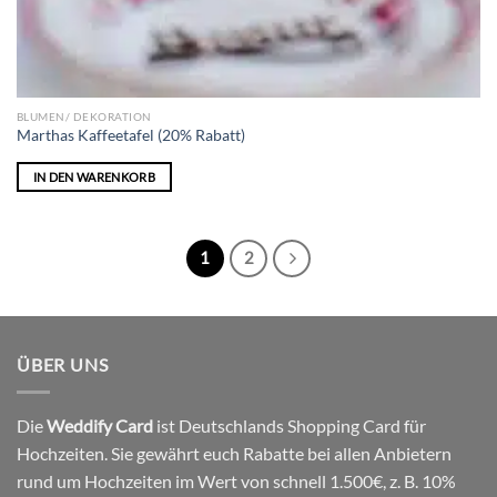
BLUMEN/ DEKORATION
Marthas Kaffeetafel (20% Rabatt)
IN DEN WARENKORB
1
2
ÜBER UNS
Die
Weddify Card
ist Deutschlands Shopping Card für
Hochzeiten. Sie gewährt euch Rabatte bei allen Anbietern
rund um Hochzeiten im Wert von schnell 1.500€, z. B. 10%