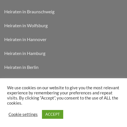
Heiraten in Braunschweig
Heiraten in Wolfsburg
Heiraten in Hannover
Heiraten in Hamburg
Heiraten in Berlin
Heiraten in München
We use cookies on our website to give you the most relevant
experience by remembering your preferences and repeat
visits. By clicking “Accept”, you consent to the use of ALL the
cookies.
WEDDIFY CARD „JETZT KAUFEN“
RABATTÜBERSICHT
Cookie settings
ACCEPT
Copyright 2026 © Weddify