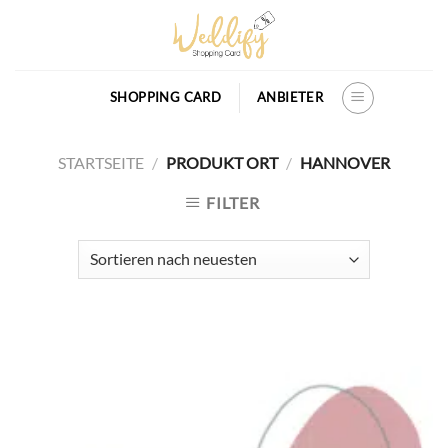
Skip
to
content
SHOPPING CARD
ANBIETER
STARTSEITE
/
PRODUKT ORT
/
HANNOVER
FILTER