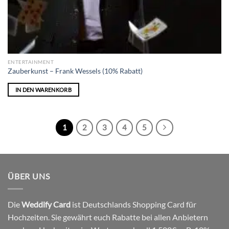
ENTERTAINMENT
Zauberkunst – Frank Wessels (10% Rabatt)
IN DEN WARENKORB
1
2
3
4
5
ÜBER UNS
Die
Weddify Card
ist Deutschlands Shopping Card für
Hochzeiten. Sie gewährt euch Rabatte bei allen Anbietern