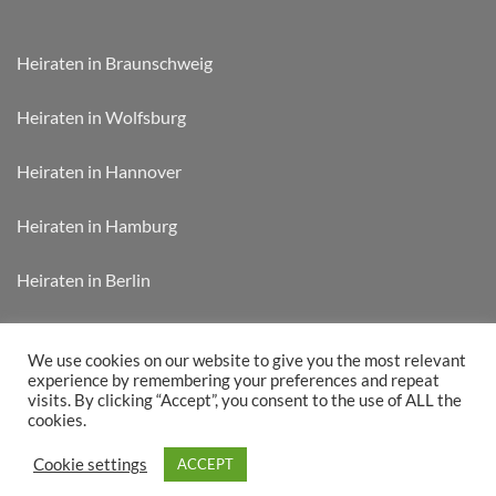
Heiraten in Braunschweig
Heiraten in Wolfsburg
Heiraten in Hannover
Heiraten in Hamburg
Heiraten in Berlin
Heiraten in München
We use cookies on our website to give you the most relevant
experience by remembering your preferences and repeat
visits. By clicking “Accept”, you consent to the use of ALL the
cookies.
WEDDIFY CARD „JETZT KAUFEN“
RABATTÜBERSICHT
Cookie settings
ACCEPT
Copyright 2026 © Weddify