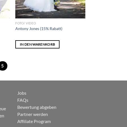
FOTO/ VIDEO
Antony Jones (15% Rabatt)
IN DEN WARENKORB
5
Jobs
FAQs
Bewertung abgeben
eue
Partner werden
gen
Affiliate Program