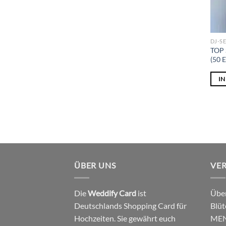
DJ-S
TOP 
(50 
I
ÜBER UNS
VE
Die
Weddify Card
ist
Über
Deutschlands Shopping Card für
Blüt
Hochzeiten. Sie gewährt euch
MEN