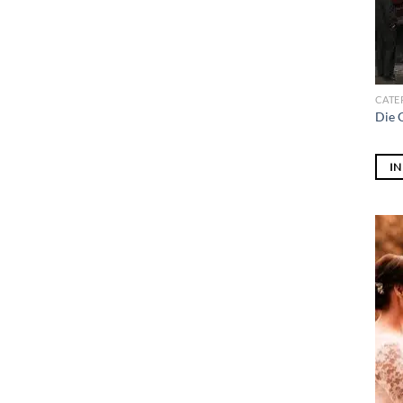
CATE
Die 
I