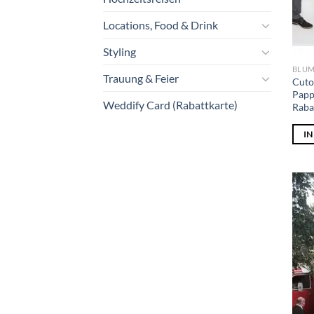
Locations, Food & Drink
Styling
BLUM
Trauung & Feier
Cuto
Papp
Weddify Card (Rabattkarte)
Raba
I