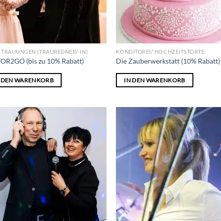
E TRAUUNGEN (TRAUREDNER/-IN)
KONDITOREI/ HOCHZEITSTORTE
OR2GO (bis zu 10% Rabatt)
Die Zauberwerkstatt (10% Rabatt)
N DEN WARENKORB
IN DEN WARENKORB