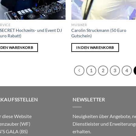
ERVICE
MUSIKER
SECRET Hochzeits- und Event DJ
Carolin Struckmann (50 Euro
Euro Rabatt)
Gutschein)
N DEN WARENKORB
IN DEN WARENKORB
1
2
3
4
RKAUFSSTELLEN
NEWSLETTER
 diese Website
Neuigkeiten über Angebote, n
enzauber (WF)
Dienstleister und Erweiterun
’S GALA (BS)
erhalten.