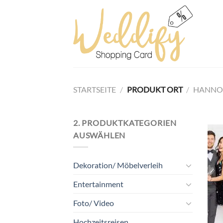
Skip
to
content
STARTSEITE
/
PRODUKT ORT
/
HANNO
2. PRODUKTKATEGORIEN
AUSWÄHLEN
Dekoration/ Möbelverleih
Entertainment
Foto/ Video
Hochzeitsreisen