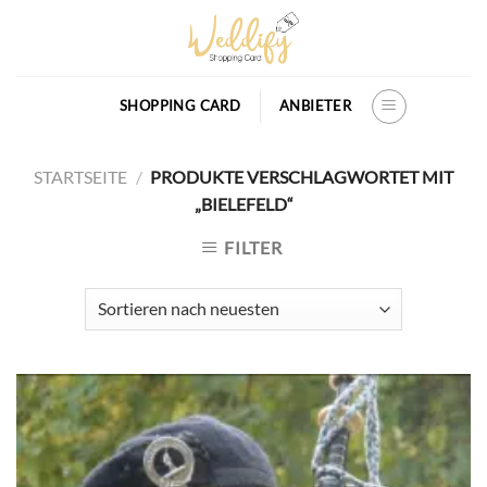
Skip
to
content
SHOPPING CARD
ANBIETER
STARTSEITE
/
PRODUKTE VERSCHLAGWORTET MIT
„BIELEFELD“
FILTER