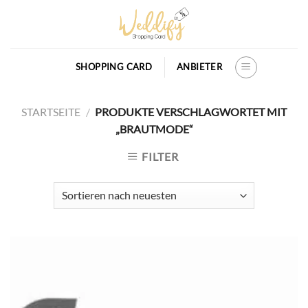
Skip
to
content
SHOPPING CARD
ANBIETER
STARTSEITE
/
PRODUKTE VERSCHLAGWORTET MIT
„BRAUTMODE“
FILTER