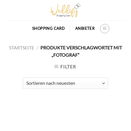
Skip
to
content
SHOPPING CARD
ANBIETER
STARTSEITE
/
PRODUKTE VERSCHLAGWORTET MIT
„FOTOGRAF“
FILTER