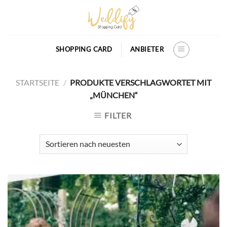
Skip
to
content
SHOPPING CARD
ANBIETER
STARTSEITE
/
PRODUKTE VERSCHLAGWORTET MIT
„MÜNCHEN“
FILTER