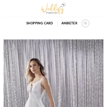
Skip
to
content
SHOPPING CARD
ANBIETER