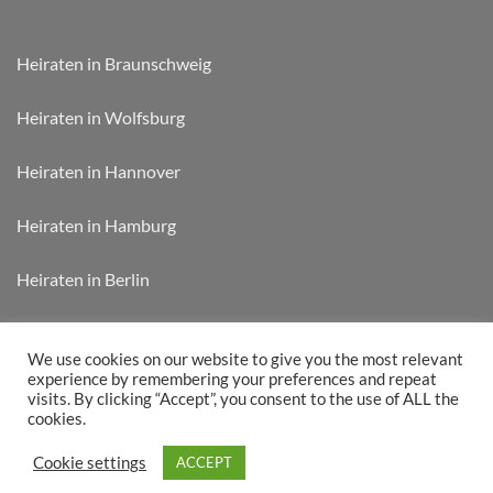
Heiraten in Braunschweig
Heiraten in Wolfsburg
Heiraten in Hannover
Heiraten in Hamburg
Heiraten in Berlin
Heiraten in München
We use cookies on our website to give you the most relevant
experience by remembering your preferences and repeat
visits. By clicking “Accept”, you consent to the use of ALL the
cookies.
WEDDIFY CARD „JETZT KAUFEN“
RABATTÜBERSICHT
Cookie settings
ACCEPT
Copyright 2026 © Weddify