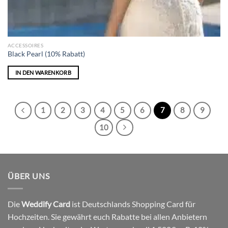
ACCESSOIRES
Black Pearl (10% Rabatt)
IN DEN WARENKORB
1
2
3
4
5
6
7
8
9
10
ÜBER UNS
Die
Weddify Card
ist Deutschlands Shopping Card für
Hochzeiten. Sie gewährt euch Rabatte bei allen Anbietern