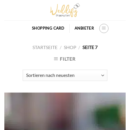
Skip
to
content
SHOPPING CARD
ANBIETER
STARTSEITE
/
SHOP
/
SEITE 7
FILTER