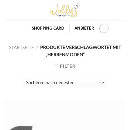
Skip
to
content
SHOPPING CARD
ANBIETER
STARTSEITE
/
PRODUKTE VERSCHLAGWORTET MIT
„HERRENMODEN“
FILTER